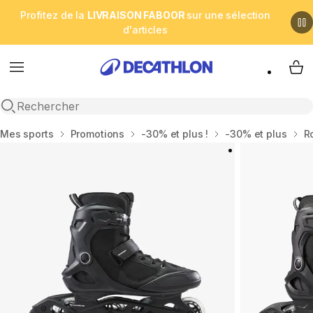
Profitez de la
LIVRAISON FABOOR
sur une sélection
d'articles
Menu
My 
Open search
Accueil
Mes sports
Promotions
-30% et plus !
-30% et plus
R