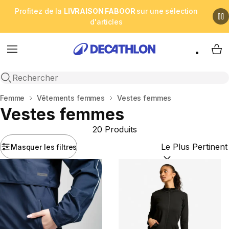
Profitez de la
LIVRAISON FABOOR
sur une sélection
d'articles
Menu
My 
Open search
Accueil
Femme
Vêtements femmes
Vestes femmes
Vestes femmes
20 Produits
Masquer les filtres
Trier par :
(optional