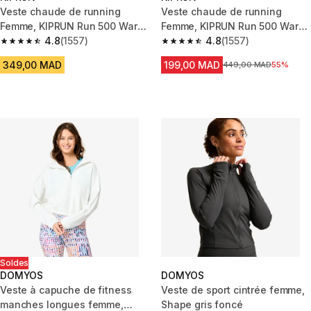
Veste chaude de running
Veste chaude de running
Femme, KIPRUN Run 500 Warm
Femme, KIPRUN Run 500 Warm
Noir fumé
4.8
(1557)
Bleu abysse
4.8
(1557)
4.8 out of 5 stars from 1557 reviews
4.8 out of 5 stars from 1557 re
349,00 MAD
199,00 MAD
Prix avant la réduction
449,00 MAD
55%
Soldes
DOMYOS
DOMYOS
Veste à capuche de fitness
Veste de sport cintrée femme,
manches longues femme,
Shape gris foncé