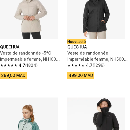
Nouveauté
QUECHUA
QUECHUA
Veste de randonnée -5°C
Veste de randonnée
imperméable femme, NH100
imperméable femme, NH500
beige
4.7
(1824)
noir
4.7
(1299)
4.7 out of 5 stars from 1824 reviews
4.7 out of 5 stars from 1299 re
299,00 MAD
499,00 MAD