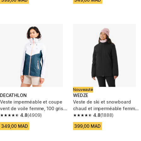
Nouveauté
DECATHLON
WEDZE
Veste imperméable et coupe
Veste de ski et snowboard
vent de voile femme, 100 gris
chaud et imperméable femme,
blanc
4.8
(4909)
100 noir
4.8
(1888)
4.8 out of 5 stars from 4909 reviews
4.8 out of 5 stars from 1888 re
349,00 MAD
399,00 MAD