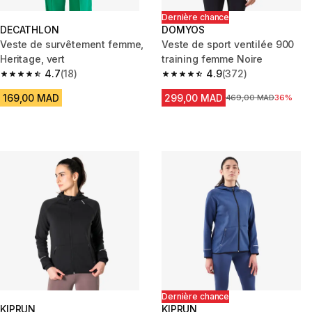
Dernière chance
DECATHLON
DOMYOS
Veste de survêtement femme,
Veste de sport ventilée 900
Heritage, vert
training femme Noire
4.7
(18)
4.9
(372)
4.7 out of 5 stars from 18 reviews
4.9 out of 5 stars from 372 rev
169,00 MAD
299,00 MAD
Prix avant la réduction
469,00 MAD
36%
Dernière chance
KIPRUN
KIPRUN