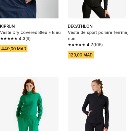
KIPRUN
DECATHLON
Veste Dry Covered Bleu F Bleu
Veste de sport polaire femme,
4.3
(8)
noir
4.3 out of 5 stars from 8 reviews
4.7
(106)
4.7 out of 5 stars from 106 rev
449,00 MAD
129,00 MAD