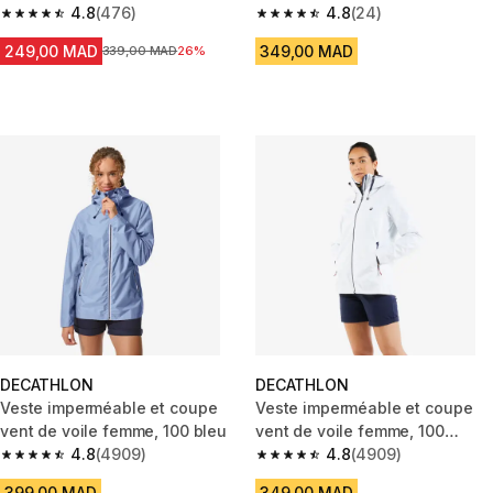
blanc
4.8
(476)
4.8
(24)
4.8 out of 5 stars from 476 reviews
4.8 out of 5 stars from 24 revi
249,00 MAD
349,00 MAD
Prix avant la réduction
339,00 MAD
26%
DECATHLON
DECATHLON
Veste imperméable et coupe
Veste imperméable et coupe
vent de voile femme, 100 bleu
vent de voile femme, 100
4.8
(4909)
blanche
4.8
(4909)
4.8 out of 5 stars from 4909 reviews
4.8 out of 5 stars from 4909 r
399,00 MAD
349,00 MAD