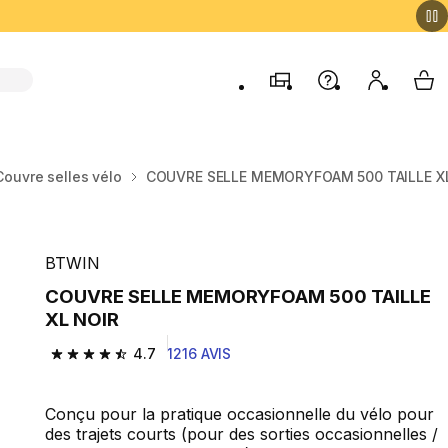
Magasins
Aide
Mon comp
My 
Couvre selles vélo
COUVRE SELLE MEMORYFOAM 500 TAILLE X
BTWIN
COUVRE SELLE MEMORYFOAM 500 TAILLE
XL NOIR
4.7
1216 AVIS
4.7 out of 5 stars from 1216 reviews
Conçu pour la pratique occasionnelle du vélo pour
des trajets courts (pour des sorties occasionnelles /