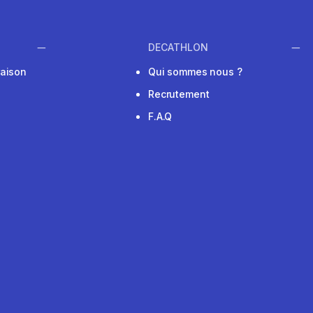
DECATHLON
raison
Qui sommes nous ?
Recrutement
F.A.Q