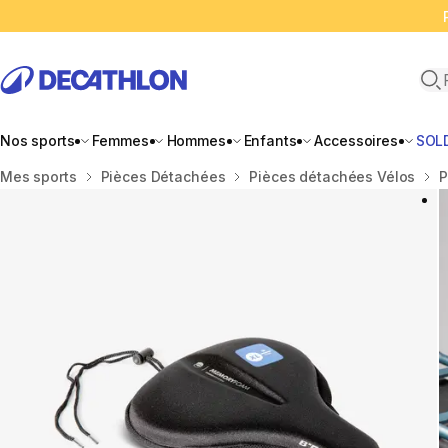
Ope
Nos sports
Femmes
Hommes
Enfants
Accessoires
SOL
Accueil
Mes sports
Pièces Détachées
Pièces détachées Vélos
P