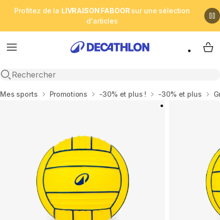
Profitez de la
LIVRAISON FABOOR
sur une sélection
d'articles
Menu
My 
Open search
Accueil
Mes sports
Promotions
-30% et plus !
-30% et plus
G