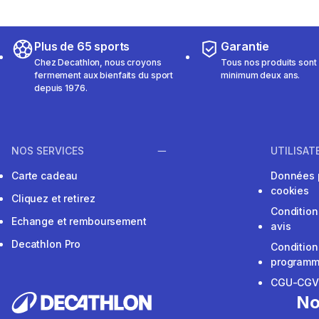
Plus de 65 sports
Garantie
Chez Decathlon, nous croyons
Tous nos produits sont 
fermement aux bienfaits du sport
minimum deux ans.
depuis 1976.
NOS SERVICES
UTILISAT
Carte cadeau
Données 
cookies
Cliquez et retirez
Condition
Echange et remboursement
avis
Decathlon Pro
Condition
programme
CGU-CG
No