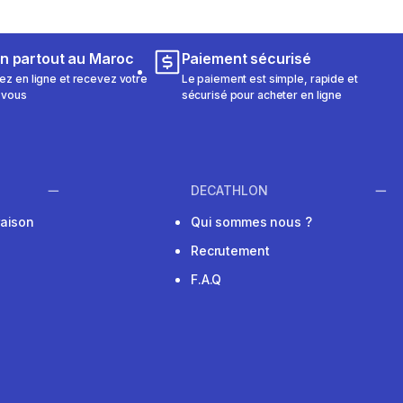
on partout au Maroc
Paiement sécurisé
 en ligne et recevez votre
Le paiement est simple, rapide et
 vous
sécurisé pour acheter en ligne
DECATHLON
raison
Qui sommes nous ?
Recrutement
F.A.Q