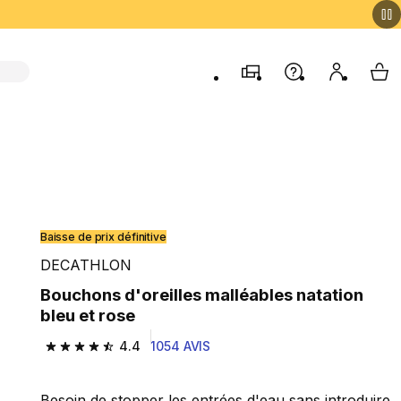
Magasins
Aide
Mon comp
My 
Baisse de prix définitive
DECATHLON
Bouchons d'oreilles malléables natation
bleu et rose
4.4
1054 AVIS
4.4 out of 5 stars from 1054 reviews
Besoin de stopper les entrées d'eau sans introduire