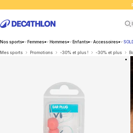
Ope
Nos sports
Femmes
Hommes
Enfants
Accessoires
SOL
Accueil
Mes sports
Promotions
-30% et plus !
-30% et plus
B