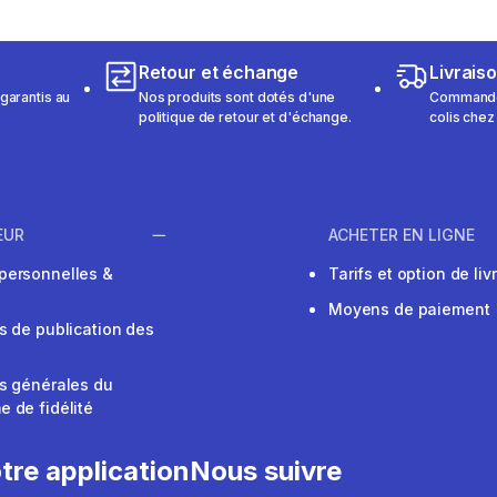
Retour et échange
Livrais
garantis au
Nos produits sont dotés d'une
Commandez
politique de retour et d'échange.
colis chez
EUR
ACHETER EN LIGNE
personnelles &
Tarifs et option de liv
Moyens de paiement
s de publication des
s générales du
 de fidélité
V
tre application
Nous suivre