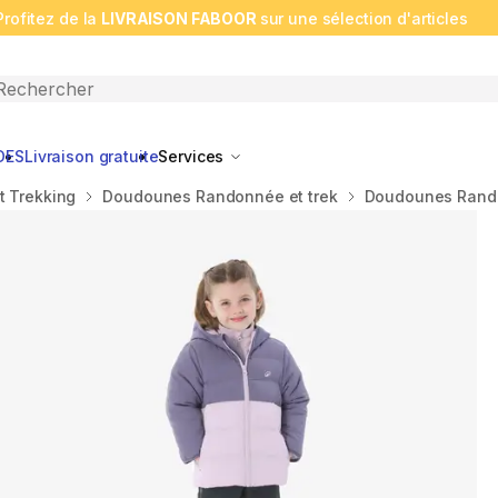
Profitez de la
LIVRAISON FABOOR
sur une sélection d'articles
n search
DES
Livraison gratuite
Services
t Trekking
Doudounes Randonnée et trek
Doudounes Rand