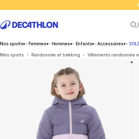
Ope
Nos sports
Femmes
Hommes
Enfants
Accessoires
SOL
Accueil
Mes sports
Randonnée et trekking
Vêtements randonnée e