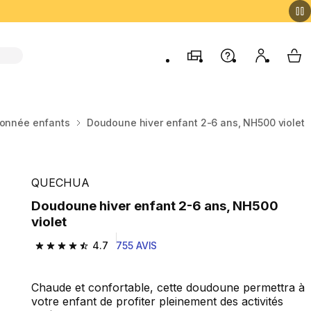
Magasins
Aide
Mon comp
My 
onnée enfants
Doudoune hiver enfant 2-6 ans, NH500 violet
QUECHUA
Doudoune hiver enfant 2-6 ans, NH500
violet
4.7
755 AVIS
4.7 out of 5 stars from 755 reviews
Chaude et confortable, cette doudoune permettra à
votre enfant de profiter pleinement des activités