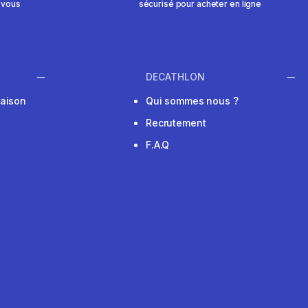
 vous
sécurisé pour acheter en ligne
DECATHLON
raison
Qui sommes nous ?
Recrutement
F.A.Q