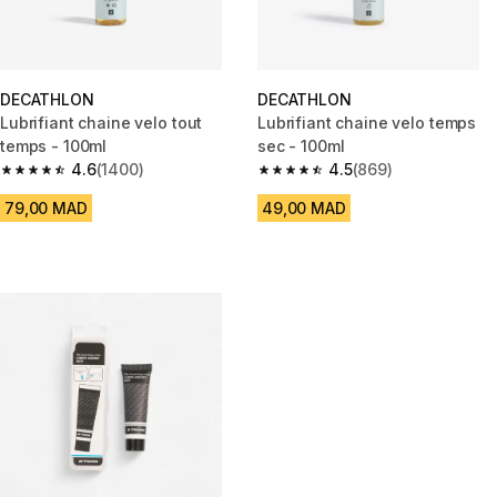
DECATHLON
DECATHLON
Lubrifiant chaine velo tout
Lubrifiant chaine velo temps
temps - 100ml
sec - 100ml
4.6
(1400)
4.5
(869)
4.6 out of 5 stars from 1400 reviews
4.5 out of 5 stars from 869 rev
79,00 MAD
49,00 MAD