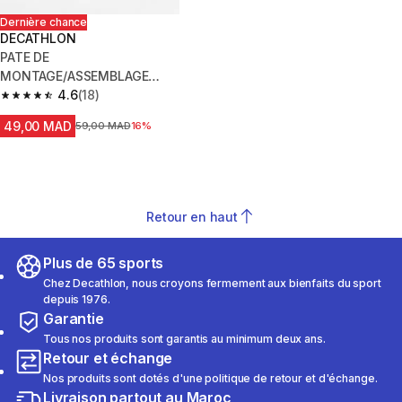
Dernière chance
DECATHLON
PATE DE
MONTAGE/ASSEMBLAGE
CARBONE
4.6
(18)
4.6 out of 5 stars from 18 reviews
49,00 MAD
Prix avant la réduction
59,00 MAD
16%
Retour en haut
Plus de 65 sports
Chez Decathlon, nous croyons fermement aux bienfaits du sport
depuis 1976.
Garantie
Tous nos produits sont garantis au minimum deux ans.
Retour et échange
Nos produits sont dotés d'une politique de retour et d'échange.
Livraison partout au Maroc