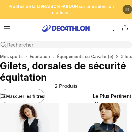
Profitez de la
LIVRAISON FABOOR
sur une sélection
d'articles
Menu
My 
Open search
Accueil
Mes sports
Équitation
Équipements du Cavalier(e)
Gilet
Gilets, dorsales de sécurité
équitation
2 Produits
Masquer les filtres
Trier par :
(optional