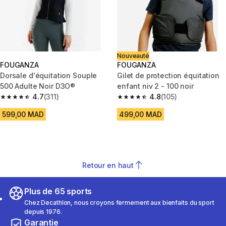
Nouveauté
FOUGANZA
FOUGANZA
Dorsale d'équitation Souple
Gilet de protection équitation
500 Adulte Noir D3O®
enfant niv 2 - 100 noir
4.7
(311)
4.8
(105)
4.7 out of 5 stars from 311 reviews
4.8 out of 5 stars from 105 rev
599,00 MAD
499,00 MAD
Retour en haut
Plus de 65 sports
Chez Decathlon, nous croyons fermement aux bienfaits du sport
depuis 1976.
Garantie