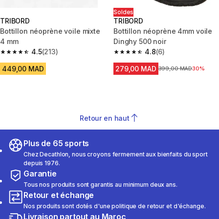
Soldes
TRIBORD
TRIBORD
Bottillon néoprène voile mixte
Bottillon néoprène 4mm voile
4 mm
Dinghy 500 noir
4.5
(213)
4.8
(6)
4.5 out of 5 stars from 213 reviews
4.8 out of 5 stars from 6 revie
449,00 MAD
279,00 MAD
Prix avant la réduction
399,00 MAD
30%
Retour en haut
Plus de 65 sports
Chez Decathlon, nous croyons fermement aux bienfaits du sport
depuis 1976.
Garantie
Tous nos produits sont garantis au minimum deux ans.
Retour et échange
Nos produits sont dotés d'une politique de retour et d'échange.
Livraison partout au Maroc