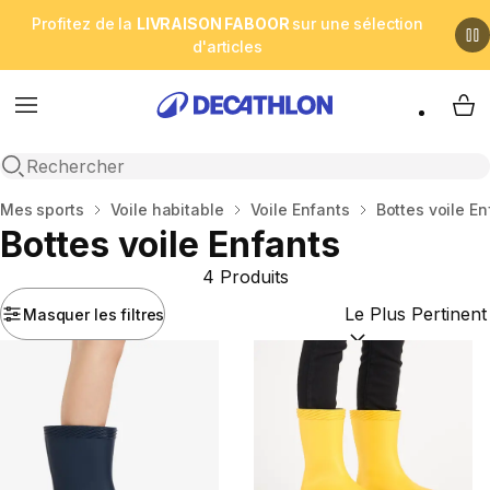
Profitez de la
LIVRAISON FABOOR
sur une sélection
d'articles
Menu
My 
Open search
Accueil
Mes sports
Voile habitable
Voile Enfants
Bottes voile En
Bottes voile Enfants
4 Produits
Masquer les filtres
Trier par :
(optional