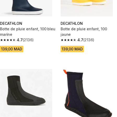
DECATHLON
DECATHLON
Botte de pluie enfant, 100 bleu
Botte de pluie enfant, 100
marine
jaune
4.7
(2136)
4.7
(2136)
4.7 out of 5 stars from 2136 reviews
4.7 out of 5 stars from 2136 re
139,00 MAD
139,00 MAD