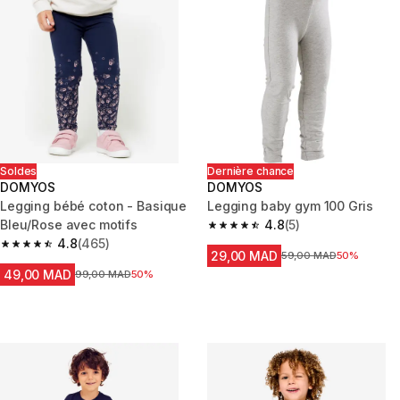
Soldes
Dernière chance
DOMYOS
DOMYOS
Legging bébé coton - Basique
Legging baby gym 100 Gris
Bleu/Rose avec motifs
4.8
(5)
4.8 out of 5 stars from 5 review
4.8
(465)
4.8 out of 5 stars from 465 reviews
29,00 MAD
Prix avant la réduction
59,00 MAD
50%
49,00 MAD
Prix avant la réduction
99,00 MAD
50%