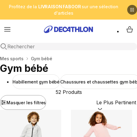
Profitez de la
LIVRAISON FABOOR
sur une sélection
d'articles
Menu
My 
Open search
Accueil
Mes sports
Gym bébé
Gym bébé
Habillement gym bébé
Chaussures et chaussettes gym bé
52 Produits
Masquer les filtres
Trier par :
(optional