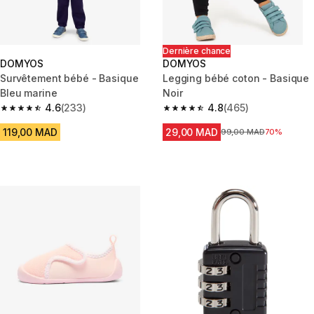
Dernière chance
DOMYOS
DOMYOS
Survêtement bébé - Basique
Legging bébé coton - Basique
Bleu marine
Noir
4.6
(233)
4.8
(465)
4.6 out of 5 stars from 233 reviews
4.8 out of 5 stars from 465 rev
119,00 MAD
29,00 MAD
Prix avant la réduction
99,00 MAD
70%