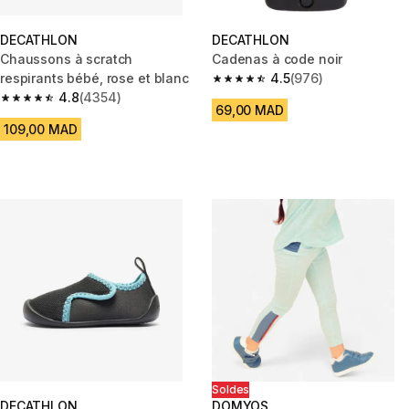
DECATHLON
DECATHLON
Chaussons à scratch
Cadenas à code noir
respirants bébé, rose et blanc
4.5
(976)
4.5 out of 5 stars from 976 rev
4.8
(4354)
4.8 out of 5 stars from 4354 reviews
69,00 MAD
109,00 MAD
Soldes
DECATHLON
DOMYOS