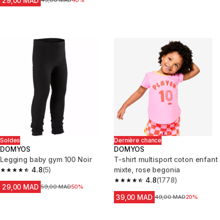
29,00 MAD
Prix avant la réduction
49,00 MAD
40%
Soldes
Dernière chance
DOMYOS
DOMYOS
Legging baby gym 100 Noir
T-shirt multisport coton enfant
4.8
(5)
mixte, rose begonia
4.8 out of 5 stars from 5 reviews
4.8
(1778)
4.8 out of 5 stars from 1778 re
29,00 MAD
Prix avant la réduction
59,00 MAD
50%
39,00 MAD
Prix avant la réduction
49,00 MAD
20%