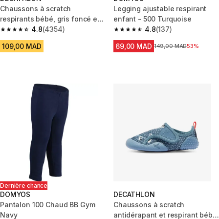
Chaussons à scratch
Legging ajustable respirant
respirants bébé, gris foncé et
enfant - 500 Turquoise
bleu
4.8
(4354)
4.8
(137)
4.8 out of 5 stars from 4354 reviews
4.8 out of 5 stars from 137 rev
109,00 MAD
69,00 MAD
Prix avant la réduction
149,00 MAD
53%
Dernière chance
DOMYOS
DECATHLON
Pantalon 100 Chaud BB Gym
Chaussons à scratch
Navy
antidérapant et respirant bébé,