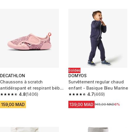
Soldes
DECATHLON
DOMYOS
Chaussons à scratch
Survêtement regular chaud
antidérapant et respirant bébé,
enfant - Basique Bleu Marine
à motif rose
4.8
(1406)
4.7
(469)
4.8 out of 5 stars from 1406 reviews
4.7 out of 5 stars from 469 rev
159,00 MAD
139,00 MAD
Prix avant la réduction
149,00 MAD
6%