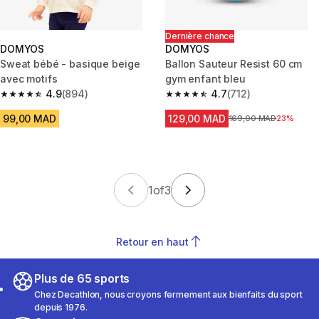
Dernière chance
DOMYOS
DOMYOS
Sweat bébé - basique beige
Ballon Sauteur Resist 60 cm
avec motifs
gym enfant bleu
4.9
(894)
4.7
(712)
4.9 out of 5 stars from 894 reviews
4.7 out of 5 stars from 712 rev
99,00 MAD
129,00 MAD
Prix avant la réduction
169,00 MAD
23%
1
of
3
Retour en haut
Plus de 65 sports
Chez Decathlon, nous croyons fermement aux bienfaits du sport
depuis 1976.