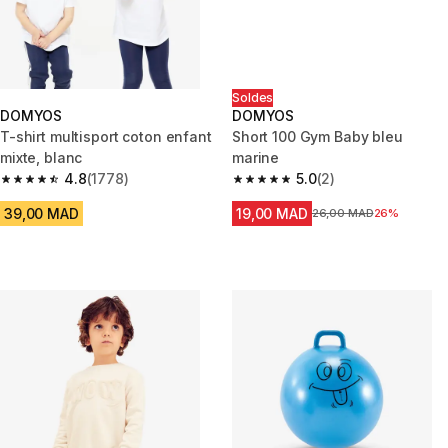
Soldes
DOMYOS
DOMYOS
T-shirt multisport coton enfant
Short 100 Gym Baby bleu
mixte, blanc
marine
4.8
(1778)
5.0
(2)
4.8 out of 5 stars from 1778 reviews
5.0 out of 5 stars from 2 review
39,00 MAD
19,00 MAD
Prix avant la réduction
26,00 MAD
26%