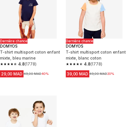
Dernière chance
Dernière chance
DOMYOS
DOMYOS
T-shirt multisport coton enfant
T-shirt multisport coton enfant
mixte, bleu marine
mixte, blanc coton
4.8
(1778)
4.8
(1778)
4.8 out of 5 stars from 1778 reviews
4.8 out of 5 stars from 1778 re
29,00 MAD
39,00 MAD
Prix avant la réduction
49,00 MAD
40%
Prix avant la réduction
49,00 MAD
20%