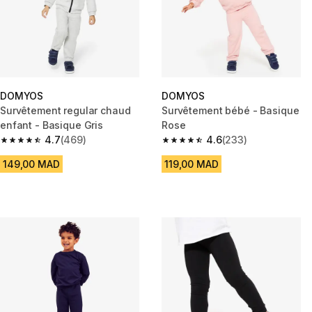
DOMYOS
DOMYOS
Survêtement regular chaud
Survêtement bébé - Basique
enfant - Basique Gris
Rose
4.7
(469)
4.6
(233)
4.7 out of 5 stars from 469 reviews
4.6 out of 5 stars from 233 rev
149,00 MAD
119,00 MAD