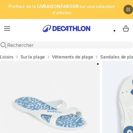
Profitez de la
LIVRAISON FABOOR
sur une sélection
d'articles
Menu
My 
Open search
Accueil
Loisirs
Sur la plage
Vêtements de plage
Sandales de pl