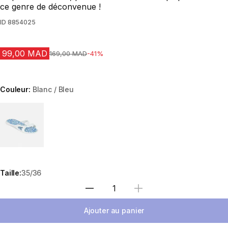
ce genre de déconvenue !
ID
8854025
99,00 MAD
Prix avant la réduction
169,00 MAD
-41%
Couleur:
Blanc / Bleu
Choose a variant
Taille:
35/36
Sélectionnez la quantité
Ajouter au panier