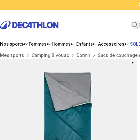
Ope
Nos sports
Femmes
Hommes
Enfants
Accessoires
SOL
Accueil
Mes sports
Camping Bivouac
Dormir
Sacs de couchage e