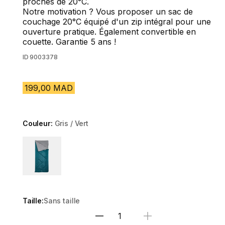
proches de 20°C.
Notre motivation ? Vous proposer un sac de
couchage 20°C équipé d'un zip intégral pour une
ouverture pratique. Également convertible en
couette. Garantie 5 ans !
ID
9003378
199,00 MAD
Couleur:
Gris / Vert
Choose a variant
Taille:
Sans taille
Sélectionnez la quantité