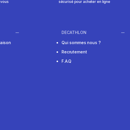
 vous
sécurisé pour acheter en ligne
DECATHLON
raison
Qui sommes nous ?
Recrutement
F.A.Q