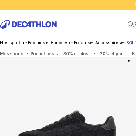
Ope
Nos sports
Femmes
Hommes
Enfants
Accessoires
SOL
Accueil
Mes sports
Promotions
-30% et plus !
-30% et plus
B