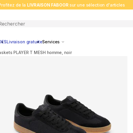
Profitez de la
LIVRAISON FABOOR
sur une sélection d'articles
n search
DES
Livraison gratuite
Services
askets PLAYER T MESH homme, noir