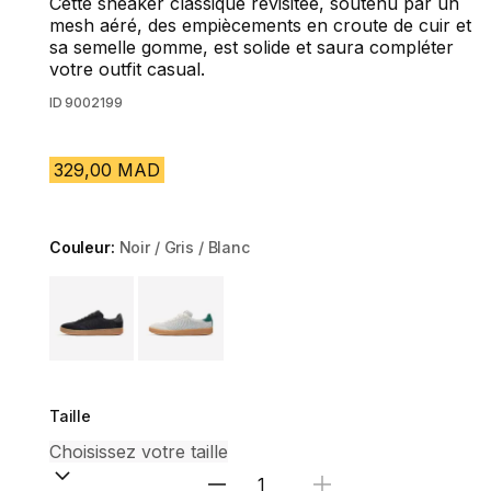
Cette sneaker classique revisitée, soutenu par un
mesh aéré, des empiècements en croute de cuir et
sa semelle gomme, est solide et saura compléter
votre outfit casual.
ID
9002199
329,00 MAD
Couleur:
Noir / Gris / Blanc
Choose a variant
Taille