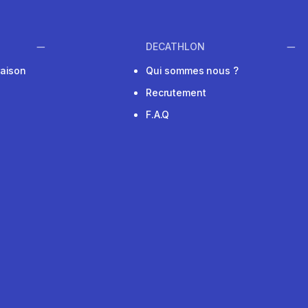
DECATHLON
raison
Qui sommes nous ?
Recrutement
F.A.Q