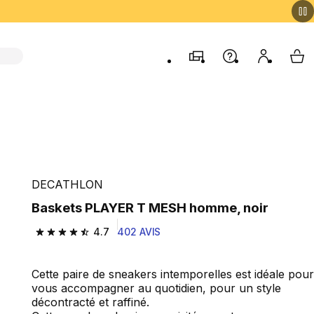
Magasins
Aide
Mon comp
My 
DECATHLON
Baskets PLAYER T MESH homme, noir
4.7
402 AVIS
4.7 out of 5 stars from 402 reviews
Cette paire de sneakers intemporelles est idéale pour
vous accompagner au quotidien, pour un style
décontracté et raffiné.