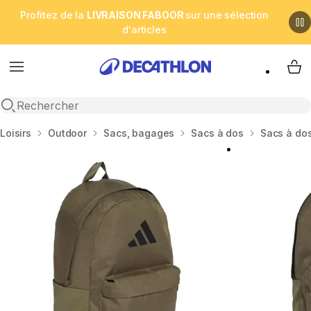
Profitez de la
LIVRAISON FABOOR
sur une sélection
d'articles
Menu
My 
Open search
Accueil
Loisirs
Outdoor
Sacs, bagages
Sacs à dos
Sacs à dos