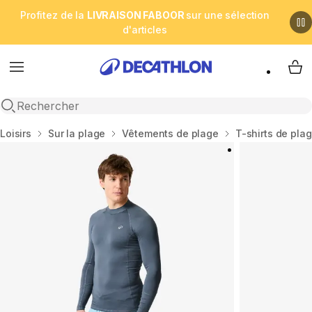
Profitez de la
LIVRAISON FABOOR
sur une sélection
d'articles
Menu
My 
Open search
Accueil
Loisirs
Sur la plage
Vêtements de plage
T-shirts de pla