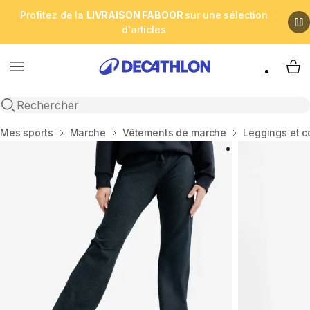
Profitez de la
LIVRAISON FABOOR
sur une sélection
d'articles
Menu
My 
Open search
Accueil
Mes sports
Marche
Vêtements de marche
Leggings et c