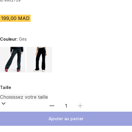
ID
8952729
199,00 MAD
Couleur:
Gris
Choose a variant
Taille
Sélectionnez la quantité
Ajouter au panier