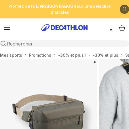
Profitez de la
LIVRAISON FABOOR
sur une sélection
d'articles
Menu
My 
Open search
Accueil
Mes sports
Promotions
-30% et plus !
-30% et plus
S