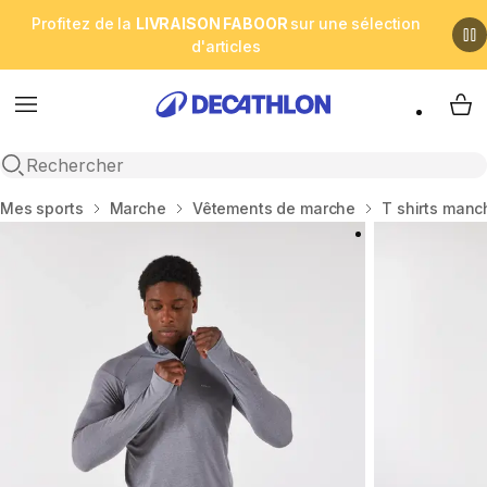
Profitez de la
LIVRAISON FABOOR
sur une sélection
d'articles
Menu
My 
Open search
Accueil
Mes sports
Marche
Vêtements de marche
T shirts man