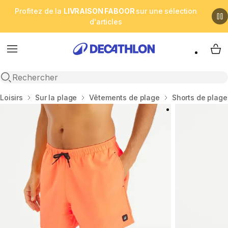
Profitez de la
LIVRAISON FABOOR
sur une sélection
d'articles
Menu
My 
Open search
Accueil
Loisirs
Sur la plage
Vêtements de plage
Shorts de plage