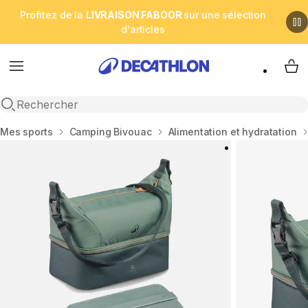
Profitez de la
LIVRAISON FABOOR
sur une sélection
d'articles
Menu
My 
Open search
Accueil
Mes sports
Camping Bivouac
Alimentation et hydratation