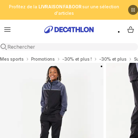
Profitez de la
LIVRAISON FABOOR
sur une sélection
d'articles
Menu
My 
Open search
Accueil
Mes sports
Promotions
-30% et plus !
-30% et plus
S