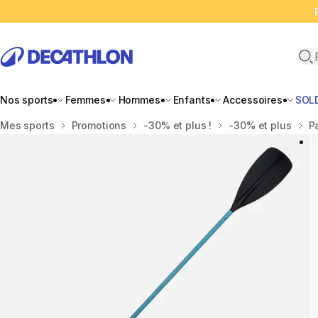
Ope
Nos sports
Femmes
Hommes
Enfants
Accessoires
SOL
Accueil
Mes sports
Promotions
-30% et plus !
-30% et plus
P