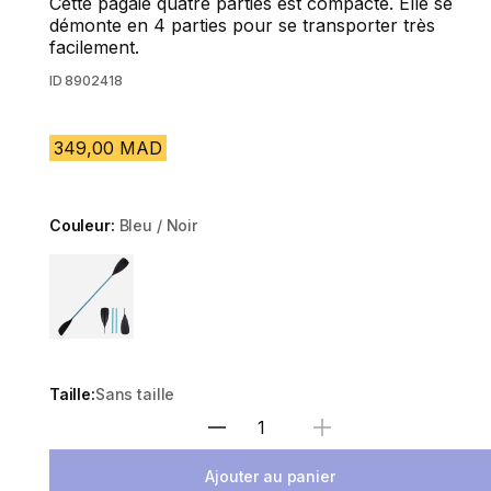
Cette pagaie quatre parties est compacte. Elle se
démonte en 4 parties pour se transporter très
facilement.
ID
8902418
349,00 MAD
Couleur:
Bleu / Noir
Choose a variant
Taille:
Sans taille
Sélectionnez la quantité
Ajouter au panier