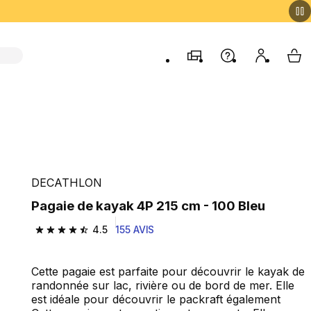
Magasins
Aide
Mon comp
My 
DECATHLON
Pagaie de kayak 4P 215 cm - 100 Bleu
4.5
155 AVIS
4.5 out of 5 stars from 155 reviews
Cette pagaie est parfaite pour découvrir le kayak de
randonnée sur lac, rivière ou de bord de mer. Elle
est idéale pour découvrir le packraft également