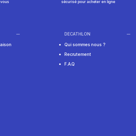
 vous
sécurisé pour acheter en ligne
DECATHLON
raison
Qui sommes nous ?
Recrutement
F.A.Q