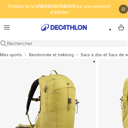
Profitez de la
LIVRAISON FABOOR
sur une sélection
d'articles
Menu
My 
Open search
Accueil
Mes sports
Randonnée et trekking
Sacs à dos et Sacs de 