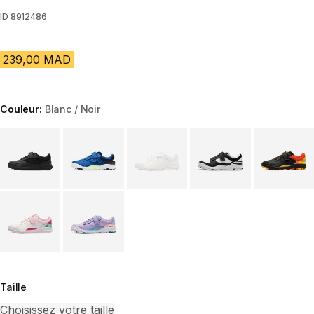
ID
8912486
239,00 MAD
Couleur:
Blanc / Noir
Choose a variant
Taille