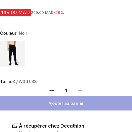
149,00 MAD
Prix avant la réduction
209,00 MAD
-28%
Couleur:
Noir
Choose a variant
Taille:
S / W30 L33
Sélectionnez la quantité
Ajouter au panier
À récupérer chez Decathlon