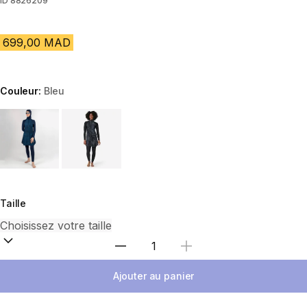
ID
8826209
699,00 MAD
Couleur:
Bleu
Choose a variant
Taille
Sélectionnez la quantité
Ajouter au panier