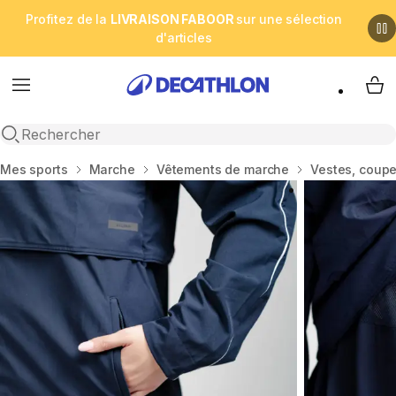
Profitez de la
LIVRAISON FABOOR
sur une sélection
d'articles
Menu
My 
Open search
Accueil
Mes sports
Marche
Vêtements de marche
Vestes, coup