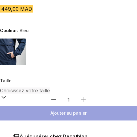
449,00 MAD
Couleur:
Bleu
Choose a variant
Taille
Sélectionnez la quantité
Ajouter au panier
À récupérer chez Decathlon