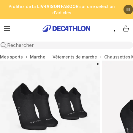
Profitez de la
LIVRAISON FABOOR
sur une sélection
d'articles
Menu
My 
Open search
Accueil
Mes sports
Marche
Vêtements de marche
Chaussettes 