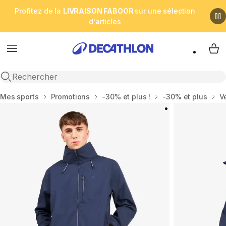
Profitez de la
LIVRAISON FABOOR
sur une sélection
d'articles
Menu
My 
Open search
Accueil
Mes sports
Promotions
-30% et plus !
-30% et plus
V