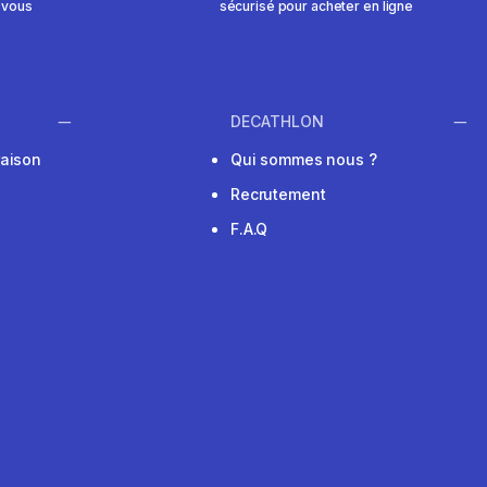
 vous
sécurisé pour acheter en ligne
DECATHLON
raison
Qui sommes nous ?
Recrutement
F.A.Q