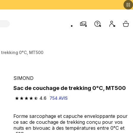
Magasins
Aide
Mon comp
My 
 trekking 0°C, MT500
SIMOND
Sac de couchage de trekking 0°C, MT500
4.6
754 AVIS
4.6 out of 5 stars from 754 reviews
Forme sarcophage et capuche enveloppante pour
ce sac de couchage de trekking conçu pour vos
nuits en bivouac à des températures entre 0°C et