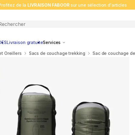
Profitez de la
LIVRAISON FABOOR
sur une sélection d'articles
n search
DES
Livraison gratuite
Services
t Oreillers
Sacs de couchage trekking
Sac de couchage de