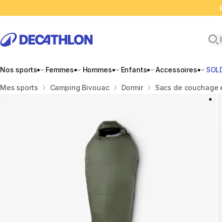
Ope
Nos sports
Femmes
Hommes
Enfants
Accessoires
SOL
Accueil
Mes sports
Camping Bivouac
Dormir
Sacs de couchage e