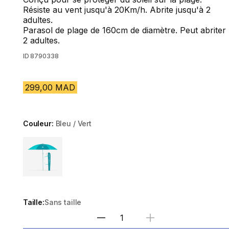
Résiste au vent jusqu'à 20Km/h. Abrite jusqu'à 2
adultes.
Parasol de plage de 160cm de diamètre. Peut abriter
2 adultes.
ID
8790338
299,00 MAD
Couleur:
Bleu / Vert
Choose a variant
Taille:
Sans taille
Sélectionnez la quantité