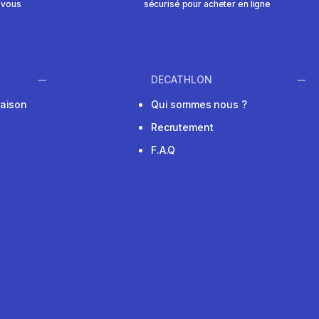
 vous
sécurisé pour acheter en ligne
DECATHLON
raison
Qui sommes nous ?
Recrutement
F.A.Q