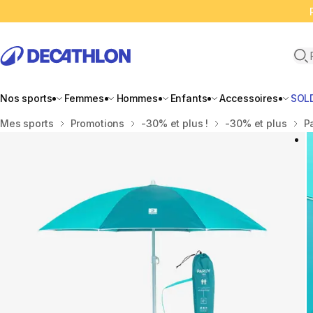
Ope
Nos sports
Femmes
Hommes
Enfants
Accessoires
SOL
Accueil
Mes sports
Promotions
-30% et plus !
-30% et plus
P