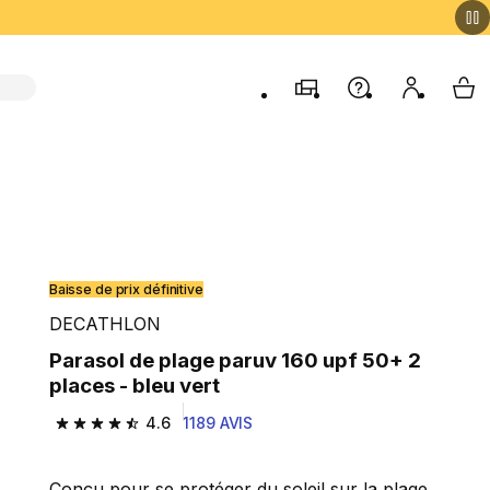
Magasins
Aide
Mon comp
My 
Baisse de prix définitive
DECATHLON
Parasol de plage paruv 160 upf 50+ 2
places - bleu vert
4.6
1189 AVIS
4.6 out of 5 stars from 1189 reviews
Conçu pour se protéger du soleil sur la plage.