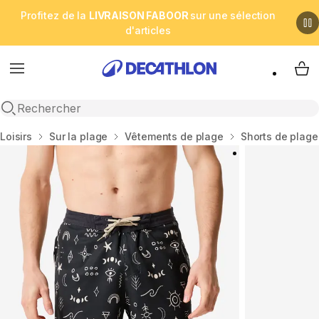
Profitez de la
LIVRAISON FABOOR
sur une sélection
d'articles
Menu
My 
Open search
Accueil
Loisirs
Sur la plage
Vêtements de plage
Shorts de plage