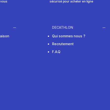
 vous
sécurisé pour acheter en ligne
DECATHLON
raison
Qui sommes nous ?
Recrutement
F.A.Q