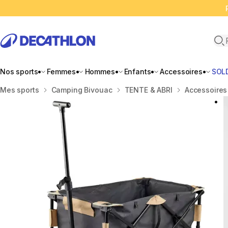
Ope
Nos sports
Femmes
Hommes
Enfants
Accessoires
SOL
Accueil
Mes sports
Camping Bivouac
TENTE & ABRI
Accessoires