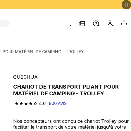
Magasins
Aide
Mon comp
My 
 POUR MATÉRIEL DE CAMPING - TROLLEY
QUECHUA
CHARIOT DE TRANSPORT PLIANT POUR
MATÉRIEL DE CAMPING - TROLLEY
4.6
900 AVIS
4.6 out of 5 stars from 900 reviews
Nos concepteurs ont conçu ce chariot Trolley pour
faciliter le transport de votre matériel jusqu'à votre