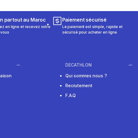
on partout au Maroc
Paiement sécurisé
 en ligne et recevez votre
Le paiement est simple, rapide et
 vous
sécurisé pour acheter en ligne
DECATHLON
raison
Qui sommes nous ?
Recrutement
F.A.Q