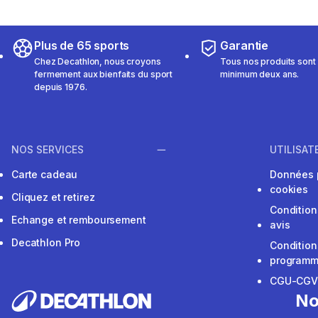
Plus de 65 sports
Garantie
Chez Decathlon, nous croyons
Tous nos produits sont 
fermement aux bienfaits du sport
minimum deux ans.
depuis 1976.
NOS SERVICES
UTILISAT
Carte cadeau
Données 
cookies
Cliquez et retirez
Condition
Echange et remboursement
avis
Decathlon Pro
Condition
programme
CGU-CG
No