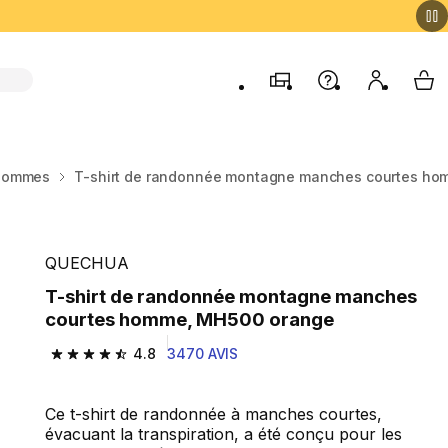
Magasins
Aide
Mon comp
My 
 Hommes
T-shirt de randonnée montagne manches courtes h
QUECHUA
T-shirt de randonnée montagne manches
courtes homme, MH500 orange
4.8
3470 AVIS
4.8 out of 5 stars from 3470 reviews
Ce t-shirt de randonnée à manches courtes,
évacuant la transpiration, a été conçu pour les