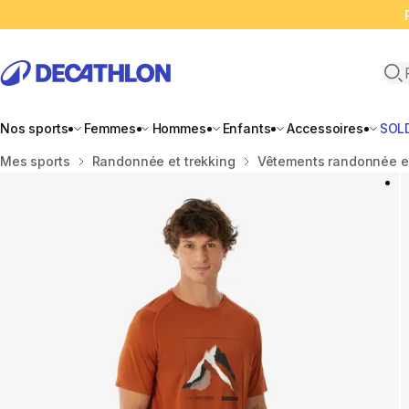
Ope
Nos sports
Femmes
Hommes
Enfants
Accessoires
SOL
Accueil
Mes sports
Randonnée et trekking
Vêtements randonnée e