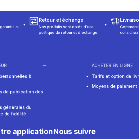
Retour et échange
Livrais
garantis au
Nos produits sont dotés d'une
Commandez
politique de retour et d'échange.
colis chez
EUR
ACHETER EN LIGNE
personnelles &
Tarifs et option de liv
Moyens de paiement
s de publication des
s générales du
 de fidélité
V
tre application
Nous suivre