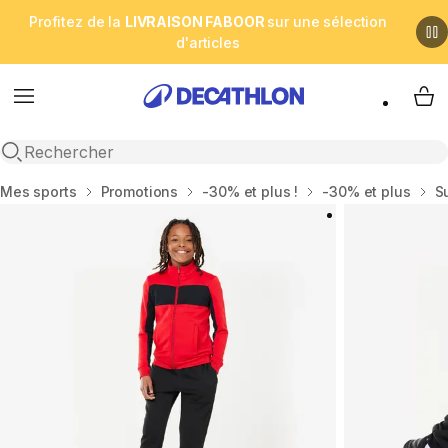
Profitez de la
LIVRAISON FABOOR
sur une sélection
d'articles
Menu
My 
Open search
Accueil
Mes sports
Promotions
-30% et plus !
-30% et plus
S