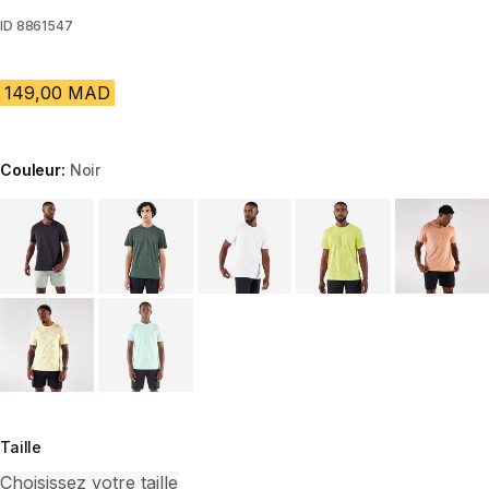
ID
8861547
149,00 MAD
Couleur:
Noir
Choose a variant
Taille