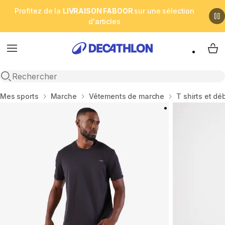
Profitez de la
LIVRAISON FABOOR
sur une sélection
d'articles
Menu
My 
Open search
Accueil
Mes sports
Marche
Vêtements de marche
T shirts et d