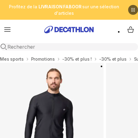
Profitez de la
LIVRAISON FABOOR
sur une sélection
d'articles
Menu
My 
Open search
Accueil
Mes sports
Promotions
-30% et plus !
-30% et plus
S