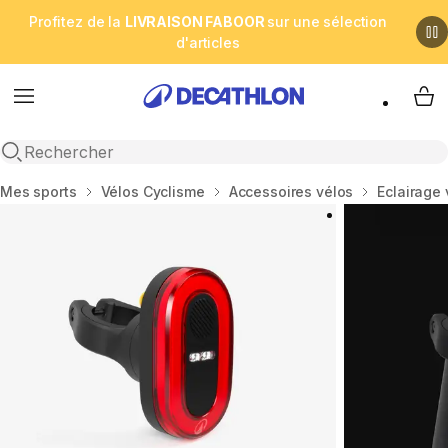
Profitez de la
LIVRAISON FABOOR
sur une sélection
d'articles
Menu
My 
Open search
Accueil
Mes sports
Vélos Cyclisme
Accessoires vélos
Eclairage 