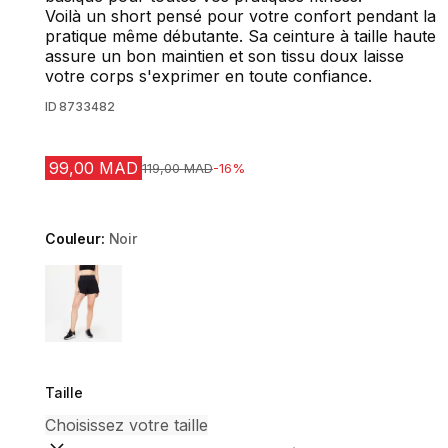
Voilà un short pensé pour votre confort pendant la
pratique même débutante. Sa ceinture à taille haute
assure un bon maintien et son tissu doux laisse
votre corps s'exprimer en toute confiance.
ID
8733482
99,00 MAD
Prix avant la réduction
119,00 MAD
-16%
Couleur:
Noir
Choose a variant
Taille