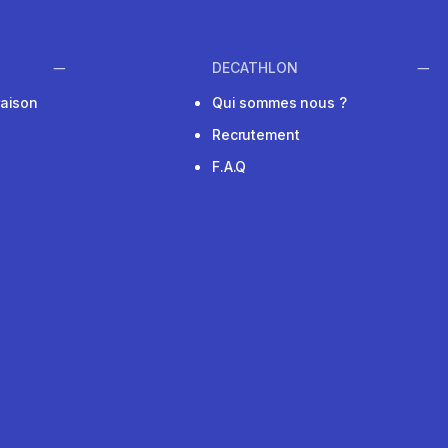
DECATHLON
raison
Qui sommes nous ?
Recrutement
F.A.Q