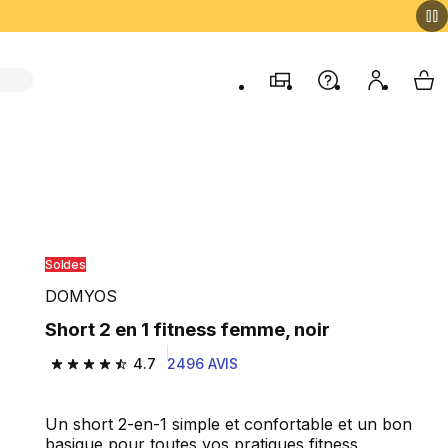
Magasins
Aide
Mon comp
My 
Soldes
DOMYOS
Short 2 en 1 fitness femme, noir
4.7
2496 AVIS
4.7 out of 5 stars from 2496 reviews
Un short 2-en-1 simple et confortable et un bon
basique pour toutes vos pratiques fitness.