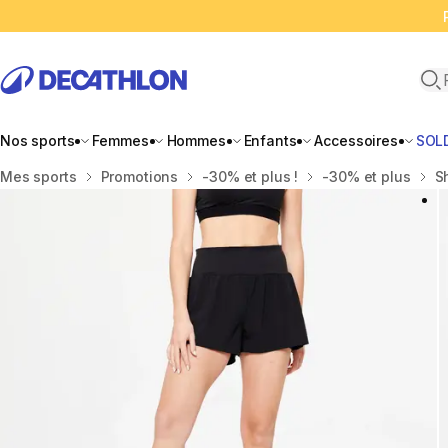
Ope
Nos sports
Femmes
Hommes
Enfants
Accessoires
SOL
Accueil
Mes sports
Promotions
-30% et plus !
-30% et plus
S