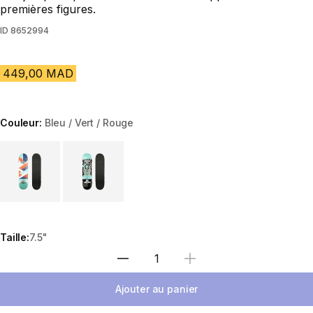
premières figures.
ID
8652994
449,00 MAD
Couleur:
Bleu / Vert / Rouge
Choose a variant
Taille:
7.5"
Sélectionnez la quantité
Ajouter au panier