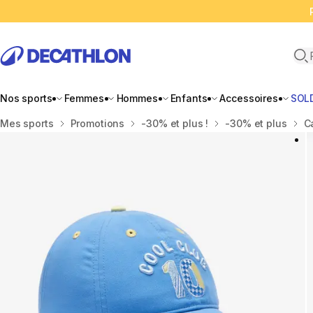
Ope
Nos sports
Femmes
Hommes
Enfants
Accessoires
SOL
Accueil
Mes sports
Promotions
-30% et plus !
-30% et plus
C