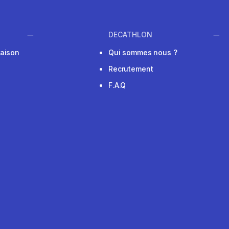
DECATHLON
raison
Qui sommes nous ?
Recrutement
F.A.Q