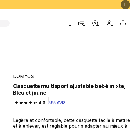
Magasins
Aide
Mon comp
My 
DOMYOS
Casquette multisport ajustable bébé mixte,
Bleu et jaune
4.8
595 AVIS
4.8 out of 5 stars from 595 reviews
Légère et confortable, cette casquette facile à mettre
et à enlever, est réglable pour s'adapter au mieux à