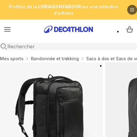
Profitez de la
LIVRAISON FABOOR
sur une sélection
d'articles
Menu
My 
Open search
Accueil
Mes sports
Randonnée et trekking
Sacs à dos et Sacs de 