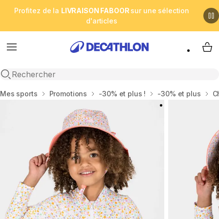
Profitez de la
LIVRAISON FABOOR
sur une sélection
d'articles
Menu
My 
Open search
Accueil
Mes sports
Promotions
-30% et plus !
-30% et plus
C