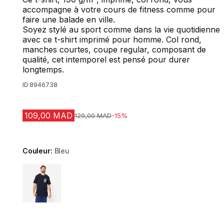
accompagne à votre cours de fitness comme pour
faire une balade en ville.
Soyez stylé au sport comme dans la vie quotidienne
avec ce t-shirt imprimé pour homme. Col rond,
manches courtes, coupe regular, composant de
qualité, cet intemporel est pensé pour durer
longtemps.
ID
8946738
109,00 MAD
Prix avant la réduction
129,00 MAD
-15%
Couleur:
Bleu
Choose a variant