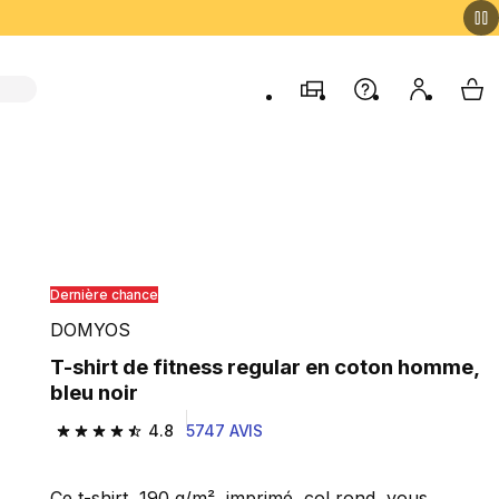
Magasins
Aide
Mon comp
My 
Dernière chance
DOMYOS
T-shirt de fitness regular en coton homme,
bleu noir
4.8
5747 AVIS
4.8 out of 5 stars from 5747 reviews
Ce t-shirt, 190 g/m², imprimé, col rond, vous