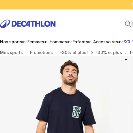
Ope
Nos sports
Femmes
Hommes
Enfants
Accessoires
SOL
Accueil
Mes sports
Promotions
-30% et plus !
-30% et plus
T