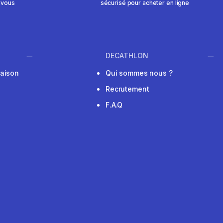
 vous
sécurisé pour acheter en ligne
DECATHLON
raison
Qui sommes nous ?
Recrutement
F.A.Q