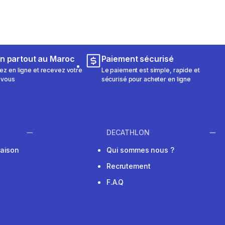
on partout au Maroc
Paiement sécurisé
 en ligne et recevez votre
Le paiement est simple, rapide et
 vous
sécurisé pour acheter en ligne
DECATHLON
raison
Qui sommes nous ?
Recrutement
F.A.Q