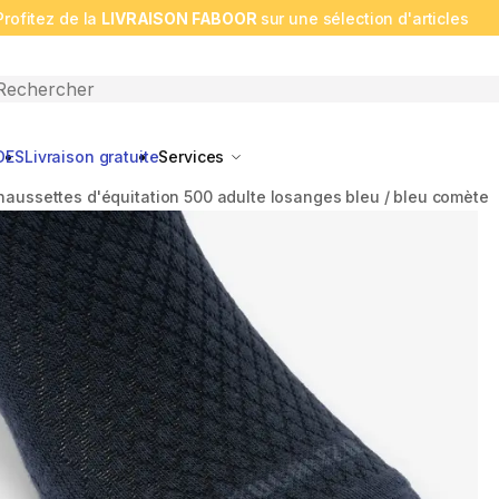
Profitez de la
LIVRAISON FABOOR
sur une sélection d'articles
n search
DES
Livraison gratuite
Services
haussettes d'équitation 500 adulte losanges bleu / bleu comète