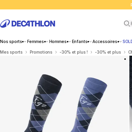
Ope
Nos sports
Femmes
Hommes
Enfants
Accessoires
SOL
Accueil
Mes sports
Promotions
-30% et plus !
-30% et plus
C