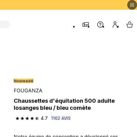
Magasins
Aide
Mon comp
My 
Nouveauté
FOUGANZA
Chaussettes d'équitation 500 adulte
losanges bleu / bleu comète
4.7
1162 AVIS
4.7 out of 5 stars from 1162 reviews
Notre équipe de conception a développé ces