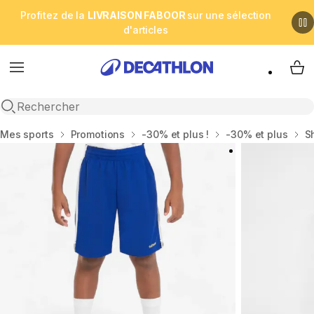
Profitez de la
LIVRAISON FABOOR
sur une sélection
d'articles
Menu
My 
Open search
Accueil
Mes sports
Promotions
-30% et plus !
-30% et plus
S