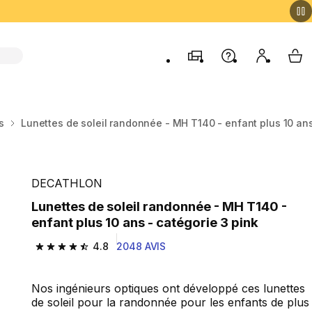
Magasins
Aide
Mon comp
My 
s
Lunettes de soleil randonnée - MH T140 - enfant plus 10 ans
DECATHLON
Lunettes de soleil randonnée - MH T140 -
enfant plus 10 ans - catégorie 3 pink
4.8
2048 AVIS
4.8 out of 5 stars from 2048 reviews
Nos ingénieurs optiques ont développé ces lunettes
de soleil pour la randonnée pour les enfants de plus