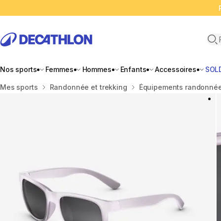
Ope
Nos sports
Femmes
Hommes
Enfants
Accessoires
SOL
Accueil
Mes sports
Randonnée et trekking
Équipements randonnée 