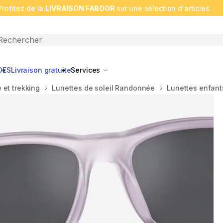
Profitez de la
LIVRAISON FABOOR
sur une sélection d'articles
n search
DES
Livraison gratuite
Services
et trekking
Lunettes de soleil Randonnée
Lunettes enfant