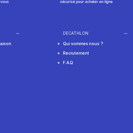
 vous
sécurisé pour acheter en ligne
DECATHLON
raison
Qui sommes nous ?
Recrutement
F.A.Q