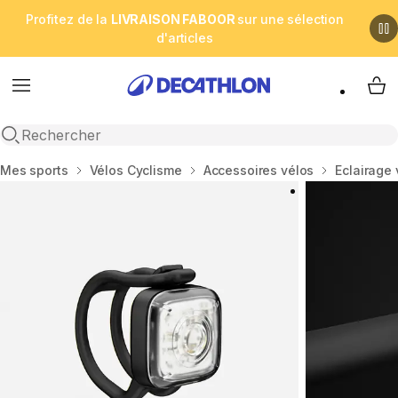
Profitez de la
LIVRAISON FABOOR
sur une sélection
d'articles
Menu
My 
Open search
Accueil
Mes sports
Vélos Cyclisme
Accessoires vélos
Eclairage 