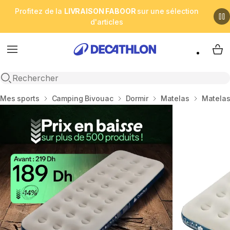
Profitez de la
LIVRAISON FABOOR
sur une sélection
d'articles
Menu
My 
Open search
Accueil
Mes sports
Camping Bivouac
Dormir
Matelas
Matelas