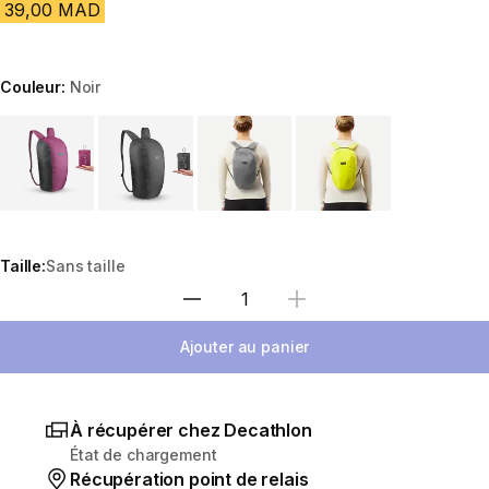
39,00 MAD
Couleur:
Noir
Choose a variant
Taille:
Sans taille
Sélectionnez la quantité
Ajouter au panier
À récupérer chez Decathlon
État de chargement
Récupération point de relais