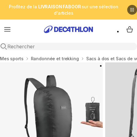
Profitez de la
LIVRAISON FABOOR
sur une sélection
d'articles
Menu
My 
Open search
Accueil
Mes sports
Randonnée et trekking
Sacs à dos et Sacs de 